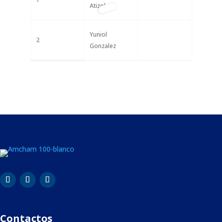
Atizol
Yuniol
2
Gonzalez
Contactos